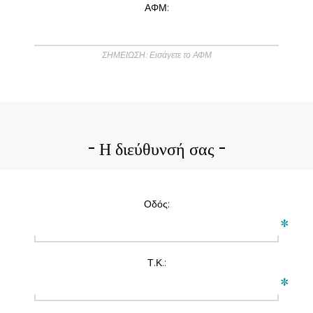
ΑΦΜ:
ΣΗΜΕΙΩΣΗ: Εισάγετε το ΑΦΜ
Η διεύθυνσή σας
Οδός:
*
Τ.Κ.:
*