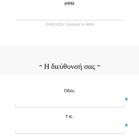
ΑΦΜ:
ΣΗΜΕΙΩΣΗ: Εισάγετε το ΑΦΜ
Η διεύθυνσή σας
Οδός:
*
Τ.Κ.:
*