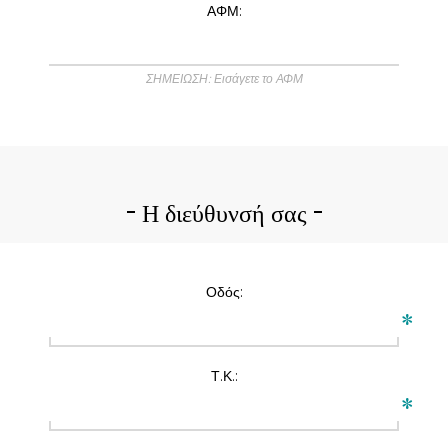
ΑΦΜ:
ΣΗΜΕΙΩΣΗ: Εισάγετε το ΑΦΜ
Η διεύθυνσή σας
Οδός:
*
Τ.Κ.:
*