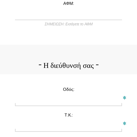
ΑΦΜ:
ΣΗΜΕΙΩΣΗ: Εισάγετε το ΑΦΜ
Η διεύθυνσή σας
Οδός:
*
Τ.Κ.:
*