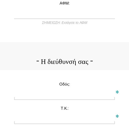
ΑΦΜ:
ΣΗΜΕΙΩΣΗ: Εισάγετε το ΑΦΜ
Η διεύθυνσή σας
Οδός:
*
Τ.Κ.:
*