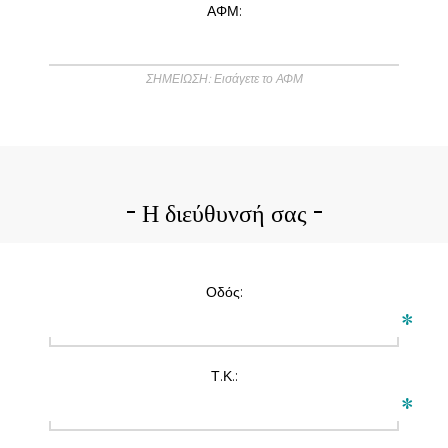
ΑΦΜ:
ΣΗΜΕΙΩΣΗ: Εισάγετε το ΑΦΜ
Η διεύθυνσή σας
Οδός:
*
Τ.Κ.:
*