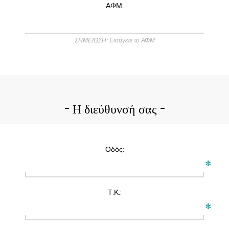
ΑΦΜ:
ΣΗΜΕΙΩΣΗ: Εισάγετε το ΑΦΜ
Η διεύθυνσή σας
Οδός:
*
Τ.Κ.:
*