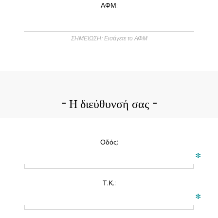
ΑΦΜ:
ΣΗΜΕΙΩΣΗ: Εισάγετε το ΑΦΜ
Η διεύθυνσή σας
Οδός:
*
Τ.Κ.:
*