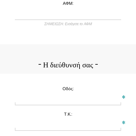
ΑΦΜ:
ΣΗΜΕΙΩΣΗ: Εισάγετε το ΑΦΜ
Η διεύθυνσή σας
Οδός:
*
Τ.Κ.:
*