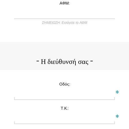
ΑΦΜ:
ΣΗΜΕΙΩΣΗ: Εισάγετε το ΑΦΜ
Η διεύθυνσή σας
Οδός:
*
Τ.Κ.:
*