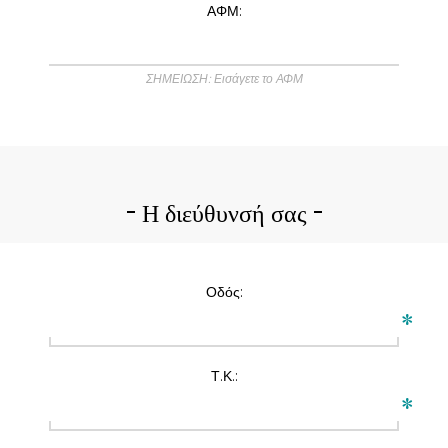
ΑΦΜ:
ΣΗΜΕΙΩΣΗ: Εισάγετε το ΑΦΜ
Η διεύθυνσή σας
Οδός:
*
Τ.Κ.:
*