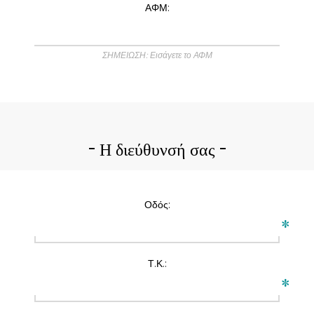
ΑΦΜ:
ΣΗΜΕΙΩΣΗ: Εισάγετε το ΑΦΜ
Η διεύθυνσή σας
Οδός:
*
Τ.Κ.:
*