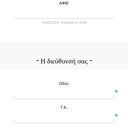
ΑΦΜ:
ΣΗΜΕΙΩΣΗ: Εισάγετε το ΑΦΜ
Η διεύθυνσή σας
Οδός:
*
Τ.Κ.:
*