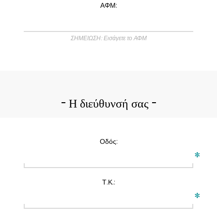
ΑΦΜ:
ΣΗΜΕΙΩΣΗ: Εισάγετε το ΑΦΜ
Η διεύθυνσή σας
Οδός:
*
Τ.Κ.:
*