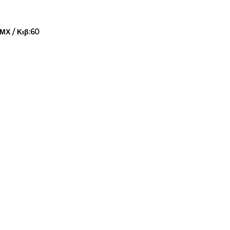
ΜΧ / Κιβ:60