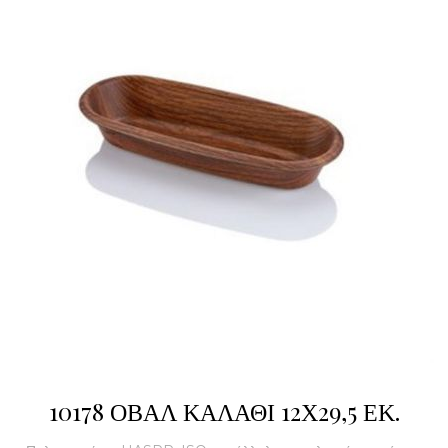
10178 ΟΒΑΛ ΚΑΛΑΘΙ 12Χ29,5 ΕΚ.