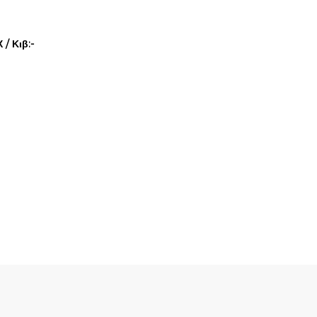
/ Κιβ:-
Quick View