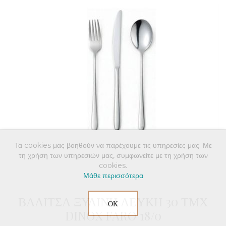
Τα cookies μας βοηθούν να παρέχουμε τις υπηρεσίες μας. Με
τη χρήση των υπηρεσιών μας, συμφωνείτε με τη χρήση των
cookies.
Μάθε περισσότερα
ΒΑΛΙΤΣΑ ΞΥΛΙΝΗ ΛΕΥΚΗ 30 ΤΜΧ
ΟΚ
DINOX FARO 18/0