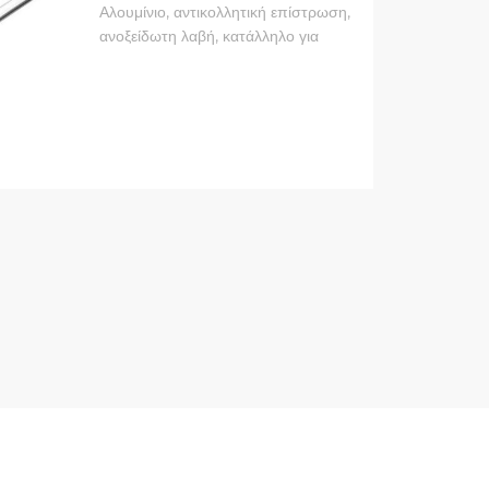
ΕΚ. ICHEF IBILI 403036
Αλουμίνιο, αντικολλητική επίστρωση,
ανοξείδωτη λαβή, κατάλληλο για
κεραμική εστία, εστία υγραερίου,
ηλεκτρική κουζίνα, επαγωγική εστία