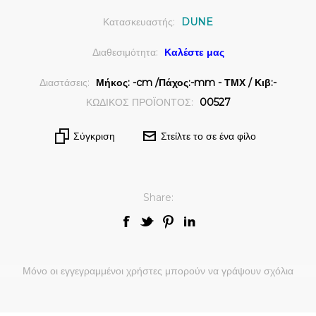
Κατασκευαστής:
DUNE
Διαθεσιμότητα:
Καλέστε μας
Διαστάσεις:
Μήκος: -cm /Πάχος:-mm - ΤΜΧ / Κιβ:-
ΚΩΔΙΚΟΣ ΠΡΟΪΟΝΤΟΣ:
00527
Σύγκριση
Στείλτε το σε ένα φίλο
Share:
Μόνο οι εγγεγραμμένοι χρήστες μπορούν να γράψουν σχόλια