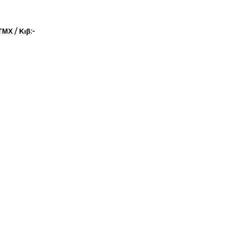
ΜΧ / Κιβ:-