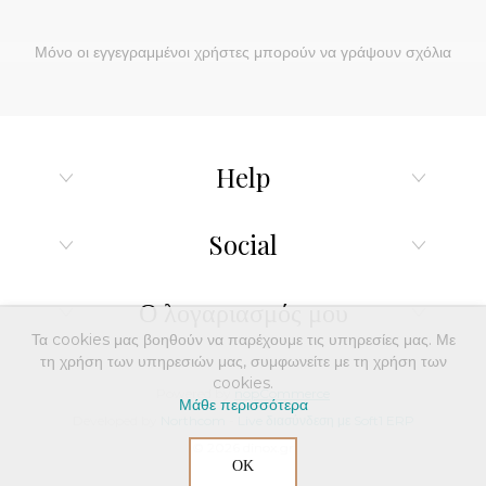
Μόνο οι εγγεγραμμένοι χρήστες μπορούν να γράψουν σχόλια
Help
Social
Ο λογαριασμός μου
Τα cookies μας βοηθούν να παρέχουμε τις υπηρεσίες μας. Με
τη χρήση των υπηρεσιών μας, συμφωνείτε με τη χρήση των
cookies.
Powered by
nopCommerce
Μάθε περισσότερα
Developed by
Northcom
-
Live διασύνδεση με Soft1 ERP
© 2026 dinox.gr
ΟΚ