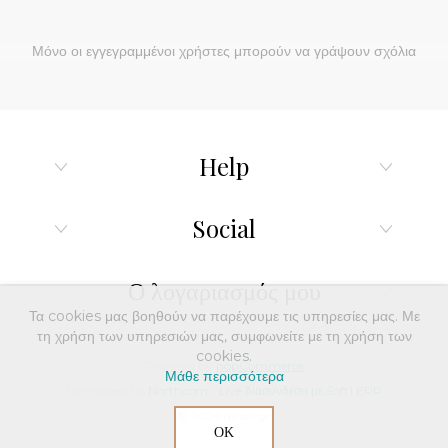
Μόνο οι εγγεγραμμένοι χρήστες μπορούν να γράψουν σχόλια
Help
Social
Ο λογαριασμός μου
Τα cookies μας βοηθούν να παρέχουμε τις υπηρεσίες μας. Με
τη χρήση των υπηρεσιών μας, συμφωνείτε με τη χρήση των
cookies.
Powered by
nopCommerce
Μάθε περισσότερα
Developed by
Northcom
-
Live διασύνδεση με Soft1 ERP
© 2026 dinox.gr
ΟΚ