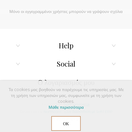
Μόνο οι εγγεγραμμένοι χρήστες μπορούν να γράψουν σχόλια
Help
Social
Ο λογαριασμός μου
Τα cookies μας βοηθούν να παρέχουμε τις υπηρεσίες μας. Με
τη χρήση των υπηρεσιών μας, συμφωνείτε με τη χρήση των
cookies.
Powered by
nopCommerce
Μάθε περισσότερα
Developed by
Northcom
-
Live διασύνδεση με Soft1 ERP
© 2026 dinox.gr
ΟΚ