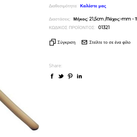
Διαθεσιμότητα:
Καλέστε μας
Διαστάσεις:
Μήκος: 21,5cm /Πάχος:-mm - Τ
ΚΩΔΙΚΟΣ ΠΡΟΪΟΝΤΟΣ:
01321
Σύγκριση
Στείλτε το σε ένα φίλο
Share:
ck View
Quick View