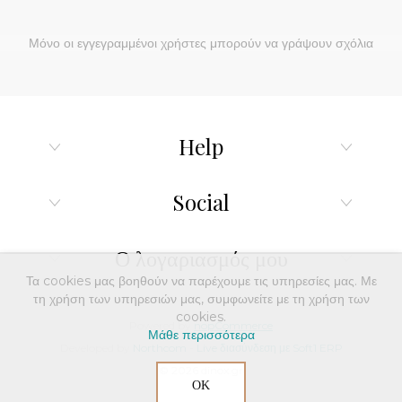
Μόνο οι εγγεγραμμένοι χρήστες μπορούν να γράψουν σχόλια
Help
Social
Ο λογαριασμός μου
Τα cookies μας βοηθούν να παρέχουμε τις υπηρεσίες μας. Με
τη χρήση των υπηρεσιών μας, συμφωνείτε με τη χρήση των
cookies.
Powered by
nopCommerce
Μάθε περισσότερα
Developed by
Northcom
-
Live διασύνδεση με Soft1 ERP
© 2026 dinox.gr
ΟΚ