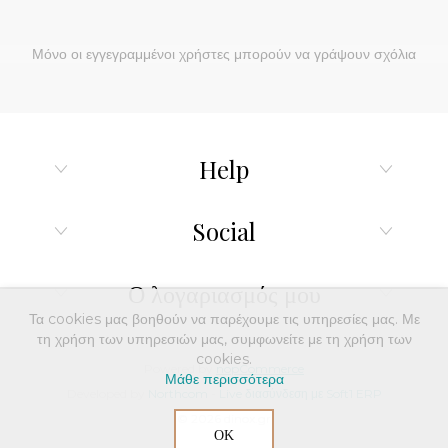
Μόνο οι εγγεγραμμένοι χρήστες μπορούν να γράψουν σχόλια
Help
Social
Ο λογαριασμός μου
Τα cookies μας βοηθούν να παρέχουμε τις υπηρεσίες μας. Με
τη χρήση των υπηρεσιών μας, συμφωνείτε με τη χρήση των
cookies.
Powered by
nopCommerce
Μάθε περισσότερα
Developed by
Northcom
-
Live διασύνδεση με Soft1 ERP
© 2026 dinox.gr
ΟΚ