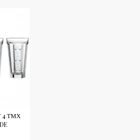
 4 ΤΜΧ
ADE
 FRANCE