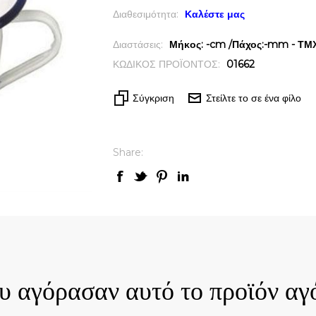
Διαθεσιμότητα:
Καλέστε μας
Διαστάσεις:
Μήκος: -cm /Πάχος:-mm - ΤΜΧ 
ΚΩΔΙΚΟΣ ΠΡΟΪΟΝΤΟΣ:
01662
Σύγκριση
Στείλτε το σε ένα φίλο
Share:
ck View
Quick View
ου αγόρασαν αυτό το προϊόν αγ