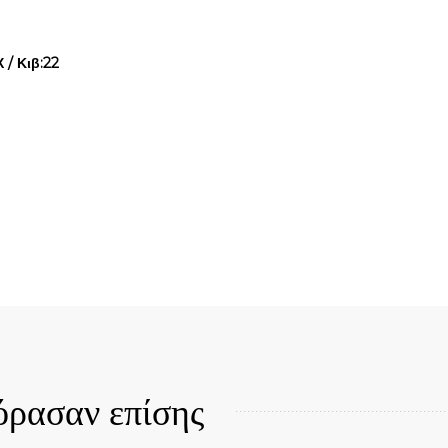
/ Κιβ:22
όρασαν επίσης