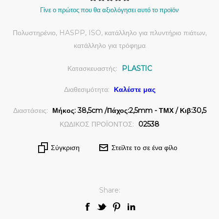
Γίνε ο πρώτος που θα αξιολόγησει αυτό το προϊόν
Πολυστηρένιο, HASPP, ISO, κατάλληλο για πλυντήριο πιάτων,
κατάλληλο για τρόφημα
Κατασκευαστής:
PLASTIC
Διαθεσιμότητα:
Καλέστε μας
Διαστάσεις:
Μήκος: 38,5cm /Πάχος:2,5mm - ΤΜΧ / Κιβ:30,5
ΚΩΔΙΚΟΣ ΠΡΟΪΟΝΤΟΣ:
02538
Σύγκριση
Στείλτε το σε ένα φίλο
Share: