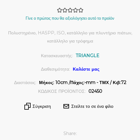
Γίνε ο πρώτος που θα αξιολόγησει αυτό το προϊόν
Πολυστηρένιο, HASPP, ISO, κατάλληλο για πλυντήριο πιάτων,
κατάλληλο για τρόφημα
Κατασκευαστής:
TRIANGLE
Διαθεσιμότητα:
Καλέστε μας
Διαστάσεις:
Μήκος: 10cm /Πάχος:-mm - ΤΜΧ / Κιβ:72
ΚΩΔΙΚΟΣ ΠΡΟΪΟΝΤΟΣ:
02450
Σύγκριση
Στείλτε το σε ένα φίλο
Share: