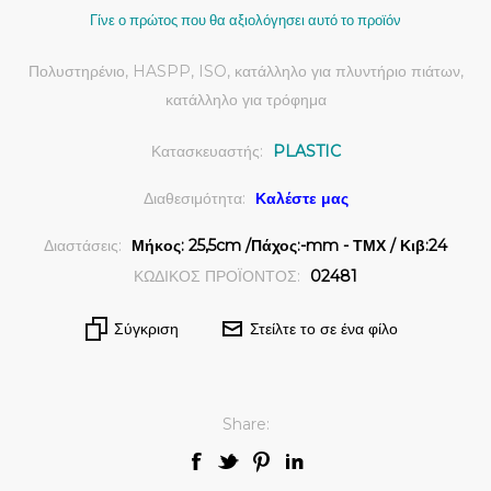
Γίνε ο πρώτος που θα αξιολόγησει αυτό το προϊόν
Πολυστηρένιο, HASPP, ISO, κατάλληλο για πλυντήριο πιάτων,
κατάλληλο για τρόφημα
Κατασκευαστής:
PLASTIC
Διαθεσιμότητα:
Καλέστε μας
Διαστάσεις:
Μήκος: 25,5cm /Πάχος:-mm - ΤΜΧ / Κιβ:24
ΚΩΔΙΚΟΣ ΠΡΟΪΟΝΤΟΣ:
02481
Σύγκριση
Στείλτε το σε ένα φίλο
Share: