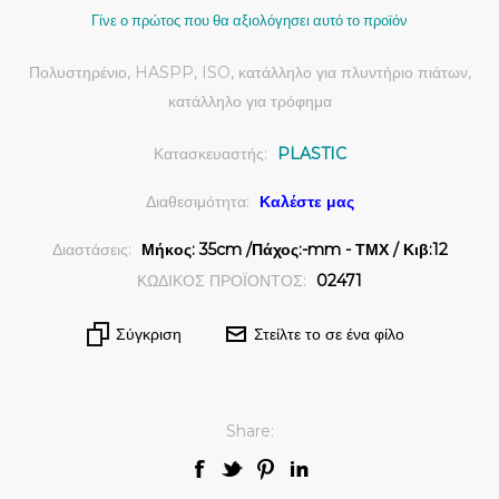
Γίνε ο πρώτος που θα αξιολόγησει αυτό το προϊόν
Πολυστηρένιο, HASPP, ISO, κατάλληλο για πλυντήριο πιάτων,
κατάλληλο για τρόφημα
Κατασκευαστής:
PLASTIC
Διαθεσιμότητα:
Καλέστε μας
Διαστάσεις:
Μήκος: 35cm /Πάχος:-mm - ΤΜΧ / Κιβ:12
ΚΩΔΙΚΟΣ ΠΡΟΪΟΝΤΟΣ:
02471
Σύγκριση
Στείλτε το σε ένα φίλο
Share: