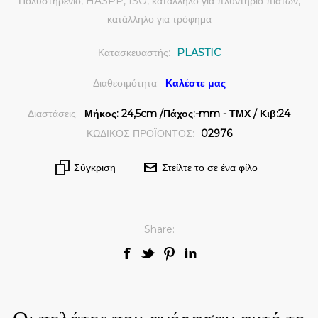
Πολυστηρένιο, HASPP, ISO, κατάλληλο για πλυντήριο πιάτων,
κατάλληλο για τρόφημα
Κατασκευαστής:
PLASTIC
Διαθεσιμότητα:
Καλέστε μας
Διαστάσεις:
Μήκος: 24,5cm /Πάχος:-mm - ΤΜΧ / Κιβ:24
ΚΩΔΙΚΟΣ ΠΡΟΪΟΝΤΟΣ:
02976
Σύγκριση
Στείλτε το σε ένα φίλο
Share: