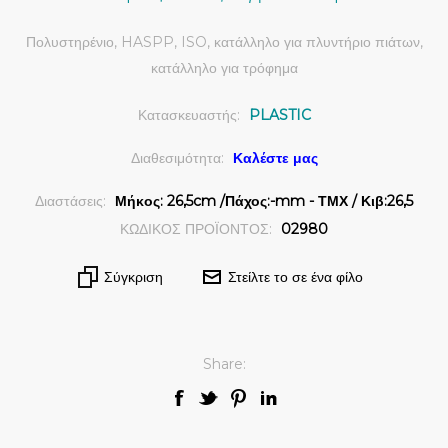
Πολυστηρένιο, HASPP, ISO, κατάλληλο για πλυντήριο πιάτων,
κατάλληλο για τρόφημα
Κατασκευαστής:
PLASTIC
Διαθεσιμότητα:
Καλέστε μας
Διαστάσεις:
Μήκος: 26,5cm /Πάχος:-mm - ΤΜΧ / Κιβ:26,5
ΚΩΔΙΚΟΣ ΠΡΟΪΟΝΤΟΣ:
02980
Σύγκριση
Στείλτε το σε ένα φίλο
Share: