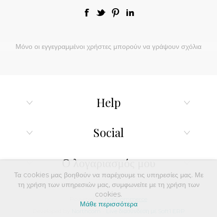
Μόνο οι εγγεγραμμένοι χρήστες μπορούν να γράψουν σχόλια
Help
Social
Ο λογαριασμός μου
Τα cookies μας βοηθούν να παρέχουμε τις υπηρεσίες μας. Με
τη χρήση των υπηρεσιών μας, συμφωνείτε με τη χρήση των
cookies.
Powered by
nopCommerce
Μάθε περισσότερα
Developed by
Northcom
-
Live διασύνδεση με Soft1 ERP