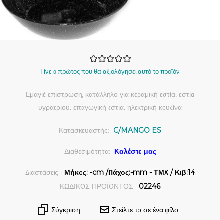
Γίνε ο πρώτος που θα αξιολόγησει αυτό το προϊόν
Εμαγιέ επίστρωση, κατάλληλο για κεραμική εστία, εστία
υγραερίου, επαγωγική εστία, ηλεκτρική κουζίνα
Κατασκευαστής:
C/MANGO ES
Διαθεσιμότητα:
Καλέστε μας
Διαστάσεις:
Μήκος: -cm /Πάχος:-mm - ΤΜΧ / Κιβ:14
ΚΩΔΙΚΟΣ ΠΡΟΪΟΝΤΟΣ:
02246
Σύγκριση
Στείλτε το σε ένα φίλο