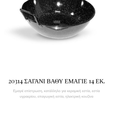
20314 ΣΑΓΑΝΙ ΒΑΘΥ ΕΜΑΓΙΕ 14 ΕΚ.
Εμαγιέ επίστρωση, κατάλληλο για κεραμική εστία, εστία
υγραερίου, επαγωγική εστία, ηλεκτρική κουζίνα