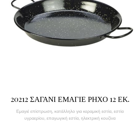
20212 ΣΑΓΑΝΙ ΕΜΑΓΙΕ ΡΗΧΟ 12 ΕΚ.
Εμαγιέ επίστρωση, κατάλληλο για κεραμική εστία, εστία
υγραερίου, επαγωγική εστία, ηλεκτρική κουζίνα