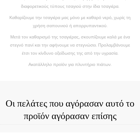
διαφορετικούς τύπους τσαγιού στην ίδια τσαγιέρα.
Καθαρίζουμε την τσαγιέρα μας μόνο με καθαρό νερό, χωρίς τη
χρήση σαπουνιού ή απορρυπαντικού.
Μετά τον καθαρισμό της τσαγιέρας, σκουπίζουμε καλά με ένα
στεγνό πανί και την αφήνουμε να στεγνώσει. Προλαμβάνουμε
έτσι τον κίνδυνο οξείδωσης της από την υγρασία.
Ακατάλληλο προϊόν για πλυντήριο πιάτων.
Οι πελάτες που αγόρασαν αυτό το
προϊόν αγόρασαν επίσης