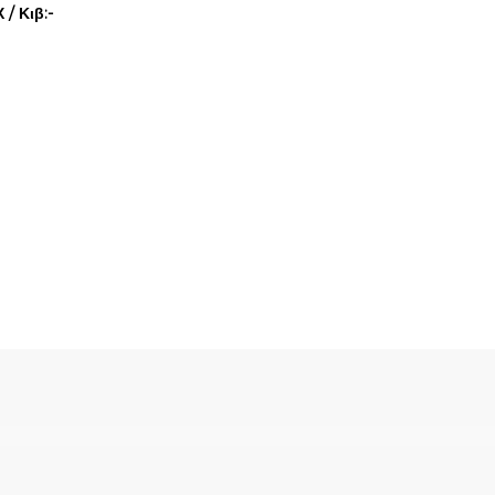
/ Κιβ:-