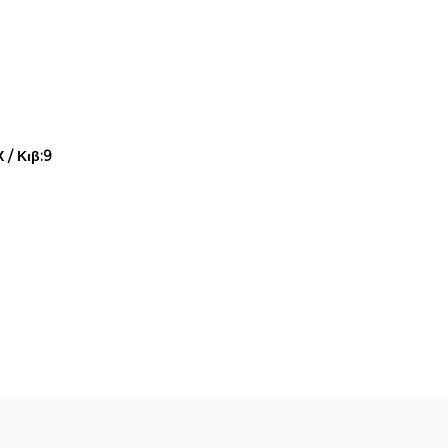
/ Κιβ:9
Quick View