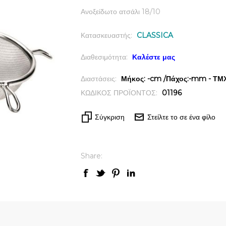
Ανοξείδωτο ατσάλι 18/10
Κατασκευαστής:
CLASSICA
Διαθεσιμότητα:
Καλέστε μας
Διαστάσεις:
Μήκος: -cm /Πάχος:-mm - ΤΜΧ 
ΚΩΔΙΚΟΣ ΠΡΟΪΟΝΤΟΣ:
01196
Σύγκριση
Στείλτε το σε ένα φίλο
Share:
ck View
Quick View