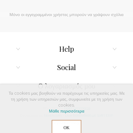
Μόνο οι εγγεγραμμένοι χρήστες μπορούν να γράψουν σχόλια
Help
Social
Ο λογαριασμός μου
Τα cookies μας βοηθούν να παρέχουμε τις υπηρεσίες μας. Με
τη χρήση των υπηρεσιών μας, συμφωνείτε με τη χρήση των
cookies.
Powered by
nopCommerce
Μάθε περισσότερα
Developed by
Northcom
-
Live διασύνδεση με Soft1 ERP
© 2026 dinox.gr
ΟΚ