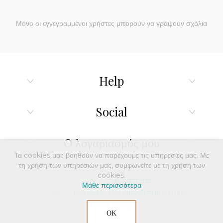
Μόνο οι εγγεγραμμένοι χρήστες μπορούν να γράψουν σχόλια
Help
Social
Ο λογαριασμός μου
Τα cookies μας βοηθούν να παρέχουμε τις υπηρεσίες μας. Με
τη χρήση των υπηρεσιών μας, συμφωνείτε με τη χρήση των
cookies.
Powered by
nopCommerce
Μάθε περισσότερα
Developed by
Northcom
-
Live διασύνδεση με Soft1 ERP
© 2026 dinox.gr
ΟΚ