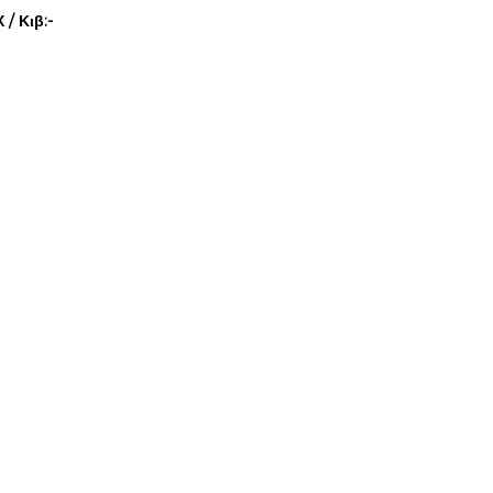
/ Κιβ:-