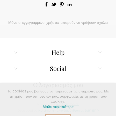
Μόνο οι εγγεγραμμένοι χρήστες μπορούν να γράψουν σχόλια
Help
Social
Ο λογαριασμός μου
Τα cookies μας βοηθούν να παρέχουμε τις υπηρεσίες μας. Με
τη χρήση των υπηρεσιών μας, συμφωνείτε με τη χρήση των
cookies.
Powered by
nopCommerce
Μάθε περισσότερα
Developed by
Northcom
-
Live διασύνδεση με Soft1 ERP