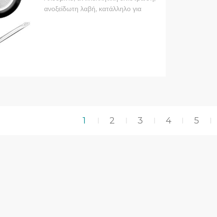
ανοξείδωτη λαβή, κατάλληλο για
κεραμική εστία, εστία υγραερίου,
ηλεκτρική κουζίνα, επαγωγική εστία
1
2
3
4
5