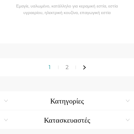
Εμαγίε, υαλωμένο, κατάλληλο για κεραμική εστία, εστία
υγραερίου, ηλεκτρική κουζίνα, επαγωγική εστία
1
2
Κατηγορίες
Κατασκευαστές