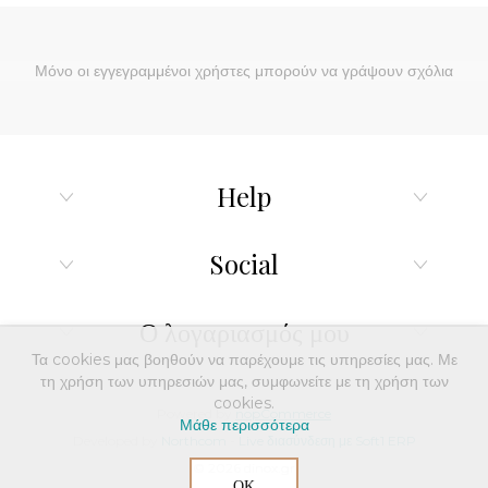
Μόνο οι εγγεγραμμένοι χρήστες μπορούν να γράψουν σχόλια
Help
Social
Ο λογαριασμός μου
Τα cookies μας βοηθούν να παρέχουμε τις υπηρεσίες μας. Με
τη χρήση των υπηρεσιών μας, συμφωνείτε με τη χρήση των
cookies.
Powered by
nopCommerce
Μάθε περισσότερα
Developed by
Northcom
-
Live διασύνδεση με Soft1 ERP
© 2026 dinox.gr
ΟΚ