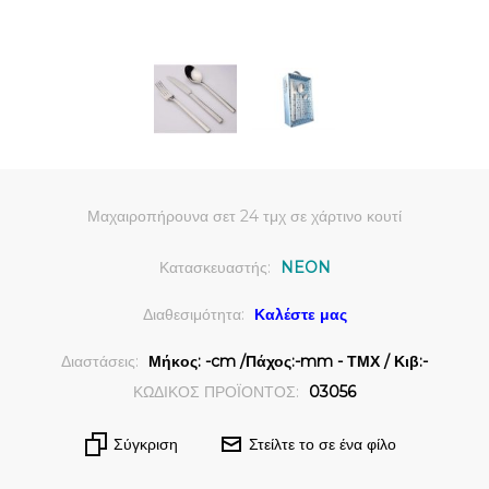
Μαχαιροπήρουνα σετ 24 τμχ σε χάρτινο κουτί
Κατασκευαστής:
NEON
Διαθεσιμότητα:
Καλέστε μας
Διαστάσεις:
Μήκος: -cm /Πάχος:-mm - ΤΜΧ / Κιβ:-
ΚΩΔΙΚΟΣ ΠΡΟΪΟΝΤΟΣ:
03056
Σύγκριση
Στείλτε το σε ένα φίλο