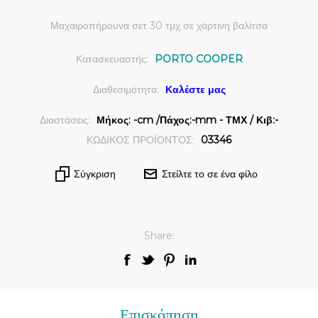
Μαχαιροπήρουνα σετ 30 τμχ σε χάρτινη βαλίτσα
Κατασκευαστής:
PORTO COOPER
Διαθεσιμότητα:
Καλέστε μας
Διαστάσεις:
Μήκος: -cm /Πάχος:-mm - ΤΜΧ / Κιβ:-
ΚΩΔΙΚΟΣ ΠΡΟΪΟΝΤΟΣ:
03346
Σύγκριση
Στείλτε το σε ένα φίλο
Share:
Επισκόπηση