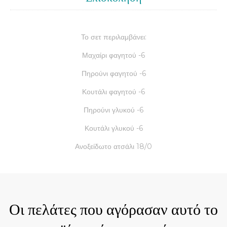
Το σετ περιλαμβάνει:
Μαχαίρι φαγητού -6
Πηρούνι φαγητού -6
Κουτάλι φαγητού -6
Πηρούνι γλυκού -6
Κουτάλι γλυκού -6
Ανοξείδωτο ατσάλι 18/0
Οι πελάτες που αγόρασαν αυτό το