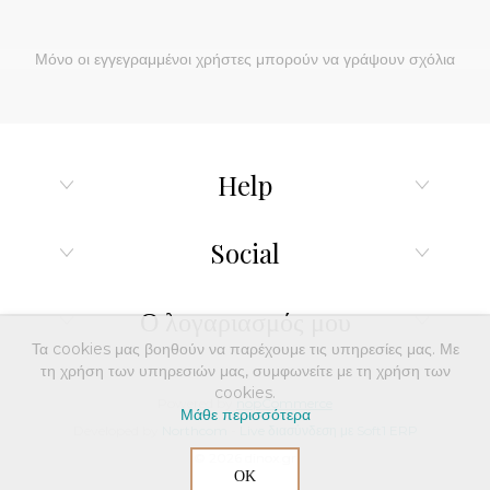
Μόνο οι εγγεγραμμένοι χρήστες μπορούν να γράψουν σχόλια
Help
Social
Ο λογαριασμός μου
Τα cookies μας βοηθούν να παρέχουμε τις υπηρεσίες μας. Με
τη χρήση των υπηρεσιών μας, συμφωνείτε με τη χρήση των
cookies.
Powered by
nopCommerce
Μάθε περισσότερα
Developed by
Northcom
-
Live διασύνδεση με Soft1 ERP
© 2026 dinox.gr
ΟΚ