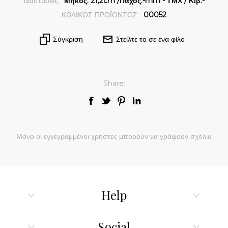
Διαστάσεις:
Μήκος: 21,2cm /Πάχος:-mm - ΤΜΧ / Κιβ:-
ΚΩΔΙΚΟΣ ΠΡΟΪΟΝΤΟΣ:
00052
Σύγκριση
Στείλτε το σε ένα φίλο
Share:
Μόνο οι εγγεγραμμένοι χρήστες μπορούν να γράψουν σχόλια
Help
Social